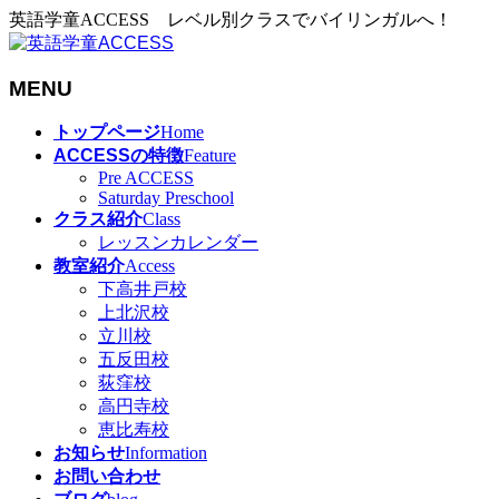
英語学童ACCESS レベル別クラスでバイリンガルへ！
MENU
メ
トップページ
Home
ニ
ACCESSの特徴
Feature
ュ
Pre ACCESS
Saturday Preschool
ー
クラス紹介
Class
を
レッスンカレンダー
飛
教室紹介
Access
ば
下高井戸校
す
上北沢校
立川校
五反田校
荻窪校
高円寺校
恵比寿校
お知らせ
Information
お問い合わせ