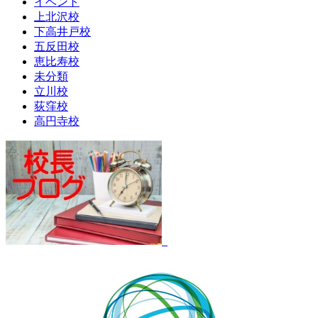
イベント
上北沢校
下高井戸校
五反田校
恵比寿校
未分類
立川校
荻窪校
高円寺校