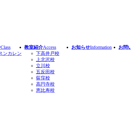
介
Class
教室紹介
Access
お知らせ
Information
お問
スンカレン
下高井戸校
上北沢校
立川校
五反田校
荻窪校
高円寺校
恵比寿校