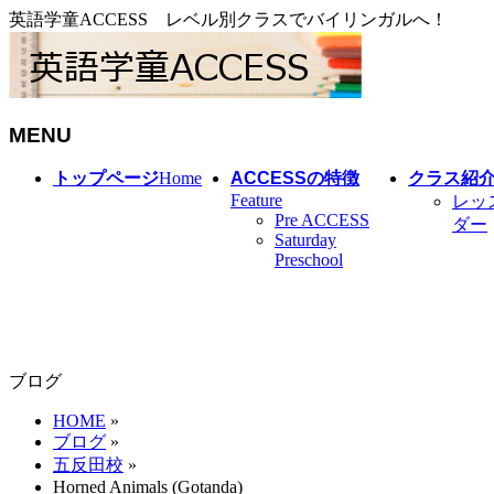
英語学童ACCESS レベル別クラスでバイリンガルへ！
MENU
メ
トップページ
Home
ACCESSの特徴
クラス紹
ニ
Feature
レッ
Pre ACCESS
ュ
ダー
Saturday
ー
Preschool
を
飛
ば
す
ブログ
HOME
»
ブログ
»
五反田校
»
Horned Animals (Gotanda)