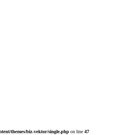
tent/themes/biz-vektor/single.php
on line
47