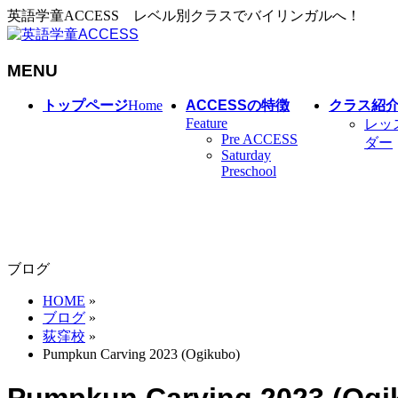
英語学童ACCESS レベル別クラスでバイリンガルへ！
MENU
メ
トップページ
Home
ACCESSの特徴
クラス紹
ニ
Feature
レッ
Pre ACCESS
ュ
ダー
Saturday
ー
Preschool
を
飛
ば
す
ブログ
HOME
»
ブログ
»
荻窪校
»
Pumpkun Carving 2023 (Ogikubo)
Pumpkun Carving 2023 (Ogi