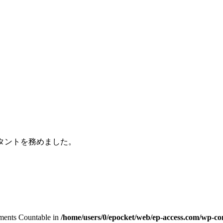
スタントを務めました。
lements Countable in
/home/users/0/epocket/web/ep-access.com/wp-con