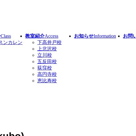
介
Class
教室紹介
Access
お知らせ
Information
お問
スンカレン
下高井戸校
上北沢校
立川校
五反田校
荻窪校
高円寺校
恵比寿校
kubo)