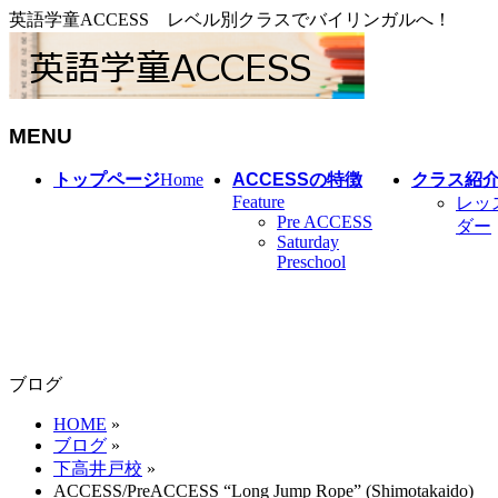
英語学童ACCESS レベル別クラスでバイリンガルへ！
MENU
メ
トップページ
Home
ACCESSの特徴
クラス紹
ニ
Feature
レッ
Pre ACCESS
ュ
ダー
Saturday
ー
Preschool
を
飛
ば
す
ブログ
HOME
»
ブログ
»
下高井戸校
»
ACCESS/PreACCESS “Long Jump Rope” (Shimotakaido)