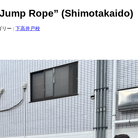
ump Rope” (Shimotakaido)
リー :
下高井戸校