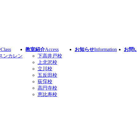
介
Class
教室紹介
Access
お知らせ
Information
お問
スンカレン
下高井戸校
上北沢校
立川校
五反田校
荻窪校
高円寺校
恵比寿校