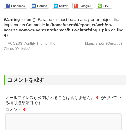
Facebook
Hatena
twitter
Google+
LINE
Warning
: count(): Parameter must be an array or an object that
implements Countable in
/home/users/0/epocket/web/ep-
access.com/wp-content/themes/biz-vektor/single.php
on line
47
←
ACCESS Monthly Theme: The
Magic Show! (Ogikubo)
→
Circus (Ogikubo)
コメントを残す
メールアドレスが公開されることはありません。
※
が付いてい
る欄は必須項目です
コメント
※