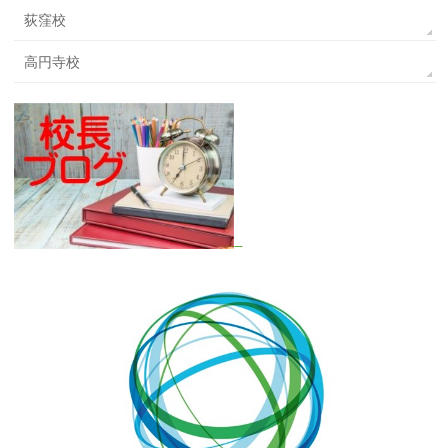
荻窪校
高円寺校