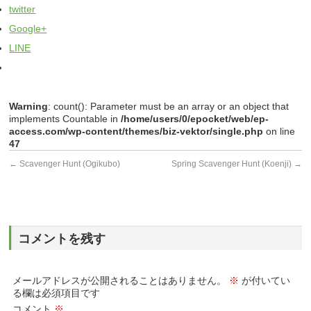
twitter
Google+
LINE
Warning
: count(): Parameter must be an array or an object that
implements Countable in
/home/users/0/epocket/web/ep-
access.com/wp-content/themes/biz-vektor/single.php
on line
47
←
Scavenger Hunt (Ogikubo)
Spring Scavenger Hunt (Koenji)
→
コメントを残す
メールアドレスが公開されることはありません。
※
が付いてい
る欄は必須項目です
コメント
※