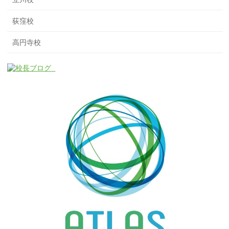
荻窪校
高円寺校