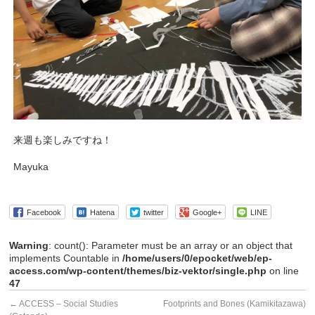
来週も楽しみですね！
Mayuka
Facebook
Hatena
twitter
Google+
LINE
Warning
: count(): Parameter must be an array or an object that
implements Countable in
/home/users/0/epocket/web/ep-
access.com/wp-content/themes/biz-vektor/single.php
on line
47
←
ACCESS – Social Studies
Footprints and Bones (Kamikitazawa)