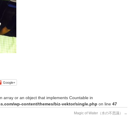
Google+
n array or an object that implements Countable in
s.com/wp-content/themes/biz-vektor/single.php
on line
47
Magic of Water（水の不思議）
→