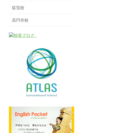
荻窪校
高円寺校