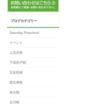
ブログカテゴリー
Saturday Preschool
イベント
上北沢校
下高井戸校
五反田校
恵比寿校
未分類
立川校