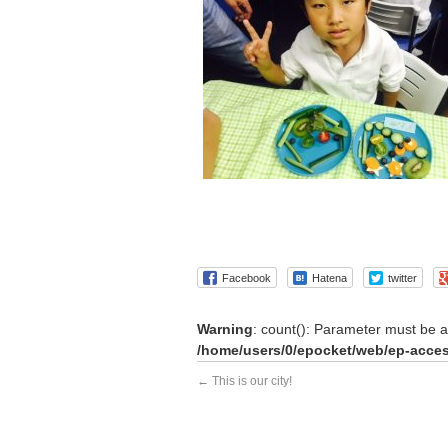
Facebook
Hatena
twitter
Warning
: count(): Parameter must be a
/home/users/0/epocket/web/ep-acces
←
This is our city!